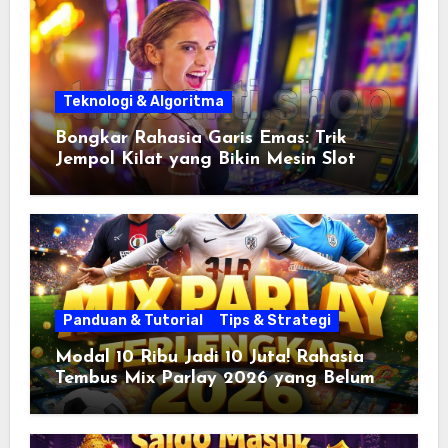
Teknologi & Algoritma
Bongkar Rahasia Garis Emas: Trik
Jempol Kilat yang Bikin Mesin Slot
Menyerah Hari Ini!
Panduan & Tutorial
Tips & Strategi
Modal 10 Ribu Jadi 10 Juta! Rahasia
Tembus Mix Parlay 2026 yang Belum
Pernah Dibongkar Analis