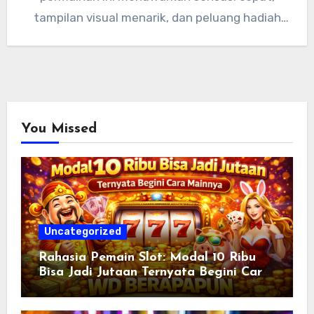
tampilan visual menarik, dan peluang hadiah
besar. Banyak…
You Missed
Uncategorized
Rahasia Pemain Slot: Modal 10 Ribu
Bisa Jadi Jutaan Ternyata Begini Cara
Mainnya