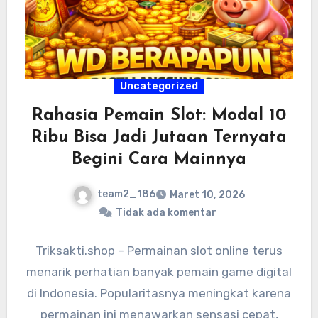
Uncategorized
Rahasia Pemain Slot: Modal 10
Ribu Bisa Jadi Jutaan Ternyata
Begini Cara Mainnya
team2_186
Maret 10, 2026
Tidak ada komentar
Triksakti.shop – Permainan slot online terus
menarik perhatian banyak pemain game digital
di Indonesia. Popularitasnya meningkat karena
permainan ini menawarkan sensasi cepat,