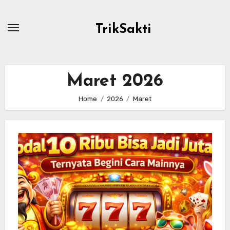
Skip
to
TrikSakti
content
Maret 2026
Home
2026
Maret