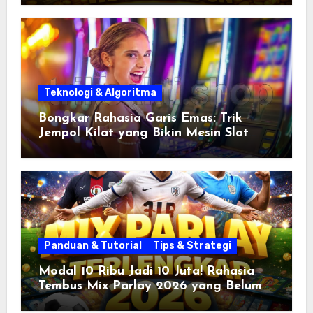
Teknologi & Algoritma
Bongkar Rahasia Garis Emas: Trik
Jempol Kilat yang Bikin Mesin Slot
Menyerah Hari Ini!
Panduan & Tutorial
Tips & Strategi
Modal 10 Ribu Jadi 10 Juta! Rahasia
Tembus Mix Parlay 2026 yang Belum
Pernah Dibongkar Analis