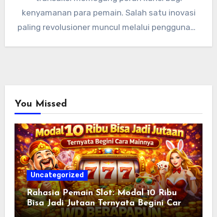
kenyamanan para pemain. Salah satu inovasi
paling revolusioner muncul melalui penggunaan
QRIS (Quick Response Code…
You Missed
Uncategorized
Rahasia Pemain Slot: Modal 10 Ribu
Bisa Jadi Jutaan Ternyata Begini Cara
Mainnya